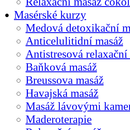
Relaxační masáž čoko
Masérské kurzy
Medová detoxikační m
Anticelulitidní masáž
Antistresová relaxační
Baňková masáž
Breussova masáž
Havajská masáž
Masáž lávovými kame
Maderoterapie