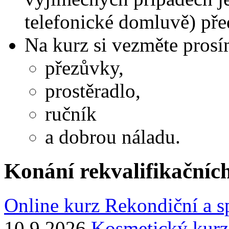
telefonické domluvě) pře
Na kurz si vezměte pros
přezůvky,
prostěradlo,
ručník
a dobrou náladu.
Konání rekvalifikačníc
Online kurz Rekondiční a s
10.9.2026
Kosmetický kurz