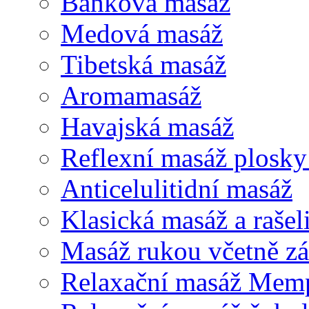
Baňková masáž
Medová masáž
Tibetská masáž
Aromamasáž
Havajská masáž
Reflexní masáž plosk
Anticelulitidní masáž
Klasická masáž a rašel
Masáž rukou včetně zá
Relaxační masáž Mem