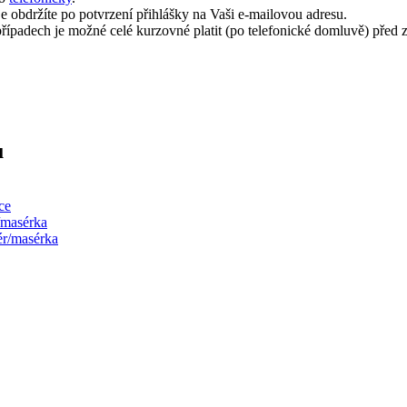
e obdržíte po potvrzení přihlášky na Vaši e-mailovou adresu.
padech je možné celé kurzovné platit (po telefonické domluvě) před 
ů
ce
/masérka
ér/masérka