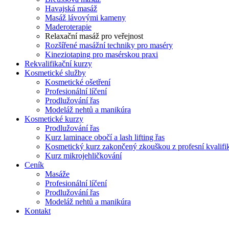
Havajská masáž
Masáž lávovými kameny
Maderoterapie
Relaxační masáž pro veřejnost
Rozšířené masážní techniky pro maséry
Kineziotaping pro masérskou praxi
Rekvalifikační kurzy
Kosmetické služby
Kosmetické ošetření
Profesionální líčení
Prodlužování řas
Modeláž nehtů a manikúra
Kosmetické kurzy
Prodlužování řas
Kurz laminace obočí a lash lifting řas
Kosmetický kurz zakončený zkouškou z profesní kvalifi
Kurz mikrojehličkování
Ceník
Masáže
Profesionální líčení
Prodlužování řas
Modeláž nehtů a manikúra
Kontakt