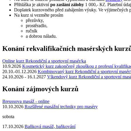
Přihláška je aktivní
po zaslání zálohy
1 000,- Kč. Platební údaj
Doplatek kurzovného před zahájením výuky. Ve výjimečných pří
Na kurz si vezměte prosím
přezůvky,
prostěradlo,
ručník
a dobrou náladu.
Konání rekvalifikačních masérských kurz
Online kurz Rekondiční a sportovní masér/ka
10.9.2026
Kosmetický kurz zakončený zkouškou z profesní kvalifika
20.10.-01.12.2026
Kombinovaný kurz Rekondiční a sportovní masér
24.10.2026 - 16.1.2027
Víkendový kurz Rekondiční a sportovní mas
Konání zájmových kurzů
Breussova masáž - online
10.10.2026
Rozšířené masážní techniky pro maséry
sobota
17.10.2026
Baňková masáž, baňkování