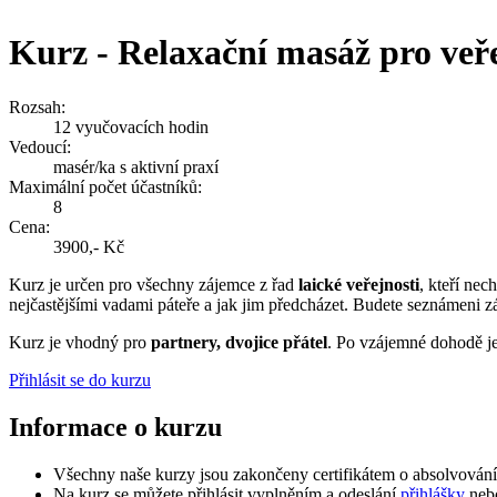
Kurz - Relaxační masáž pro veř
Rozsah:
12 vyučovacích hodin
Vedoucí:
masér/ka s aktivní praxí
Maximální počet účastníků:
8
Cena:
3900,- Kč
Kurz je určen pro všechny zájemce z řad
laické veřejnosti
, kteří nec
nejčastějšími vadami páteře a jak jim předcházet. Budete seznámeni
Kurz je vhodný pro
partnery, dvojice přátel
. Po vzájemné dohodě je
Přihlásit se do kurzu
Informace o kurzu
Všechny naše kurzy jsou zakončeny certifikátem o absolvování
Na kurz se můžete přihlásit vyplněním a odeslání
přihlášky
ne