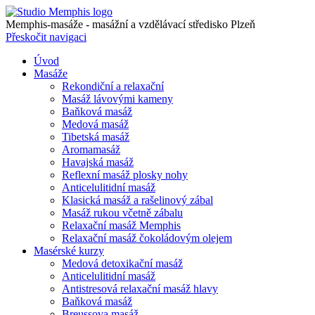
Memphis-masáže - masážní a vzdělávací středisko Plzeň
Přeskočit navigaci
Úvod
Masáže
Rekondiční a relaxační
Masáž lávovými kameny
Baňková masáž
Medová masáž
Tibetská masáž
Aromamasáž
Havajská masáž
Reflexní masáž plosky nohy
Anticelulitidní masáž
Klasická masáž a rašelinový zábal
Masáž rukou včetně zábalu
Relaxační masáž Memphis
Relaxační masáž čokoládovým olejem
Masérské kurzy
Medová detoxikační masáž
Anticelulitidní masáž
Antistresová relaxační masáž hlavy
Baňková masáž
Breussova masáž