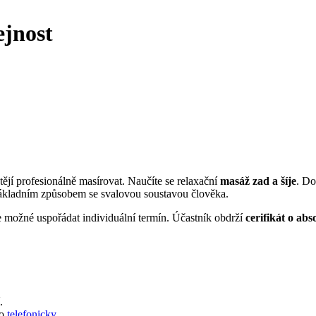
ejnost
htějí profesionálně masírovat. Naučíte se relaxační
masáž zad a šíje
. Do
 základním způsobem se svalovou soustavou člověka.
 možné uspořádat individuální termín. Účastník obdrží
cerifikát o ab
.
bo
telefonicky
.