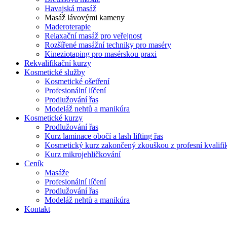
Havajská masáž
Masáž lávovými kameny
Maderoterapie
Relaxační masáž pro veřejnost
Rozšířené masážní techniky pro maséry
Kineziotaping pro masérskou praxi
Rekvalifikační kurzy
Kosmetické služby
Kosmetické ošetření
Profesionální líčení
Prodlužování řas
Modeláž nehtů a manikúra
Kosmetické kurzy
Prodlužování řas
Kurz laminace obočí a lash lifting řas
Kosmetický kurz zakončený zkouškou z profesní kvalifi
Kurz mikrojehličkování
Ceník
Masáže
Profesionální líčení
Prodlužování řas
Modeláž nehtů a manikúra
Kontakt