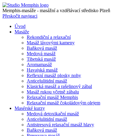
Memphis-masáže - masážní a vzdělávací středisko Plzeň
Přeskočit navigaci
Úvod
Masáže
Rekondiční a relaxační
Masáž lávovými kameny
Baňková masáž
Medová masáž
Tibetská masáž
Aromamasáž
Havajská masáž
Reflexní masáž plosky nohy
Anticelulitidní masáž
Klasická masáž a rašelinový zábal
Masáž rukou včetně zábalu
Relaxační masáž Memphis
Relaxační masáž čokoládovým olejem
Masérské kurzy
Medová detoxikační masáž
Anticelulitidní masáž
Antistresová relaxační masáž hlavy
Baňková masáž
Breussova masáž