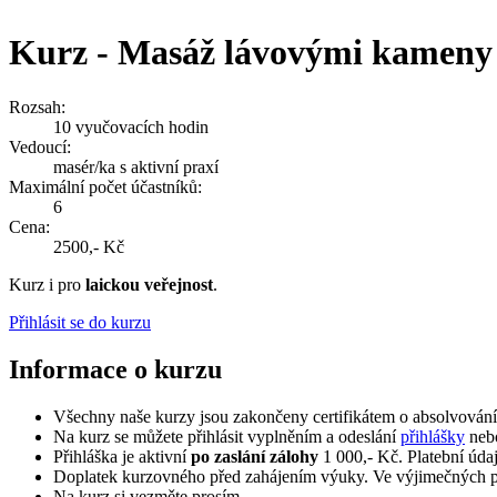
Kurz - Masáž lávovými kameny
Rozsah:
10 vyučovacích hodin
Vedoucí:
masér/ka s aktivní praxí
Maximální počet účastníků:
6
Cena:
2500,- Kč
Kurz i pro
laickou veřejnost
.
Přihlásit se do kurzu
Informace o kurzu
Všechny naše kurzy jsou zakončeny certifikátem o absolvování
Na kurz se můžete přihlásit vyplněním a odeslání
přihlášky
ne
Přihláška je aktivní
po zaslání zálohy
1 000,- Kč. Platební údaj
Doplatek kurzovného před zahájením výuky. Ve výjimečných pří
Na kurz si vezměte prosím