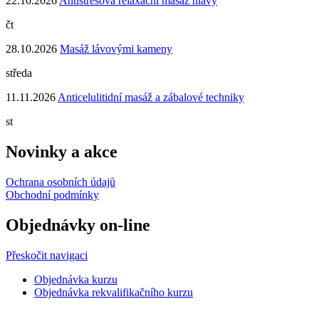
22.10.2026
Antistresová relaxační masáž hlavy
čt
28.10.2026
Masáž lávovými kameny
středa
11.11.2026
Anticelulitidní masáž a zábalové techniky
st
Novinky a akce
Ochrana osobních údajů
Obchodní podmínky
Objednávky on-line
Přeskočit navigaci
Objednávka kurzu
Objednávka rekvalifikačního kurzu