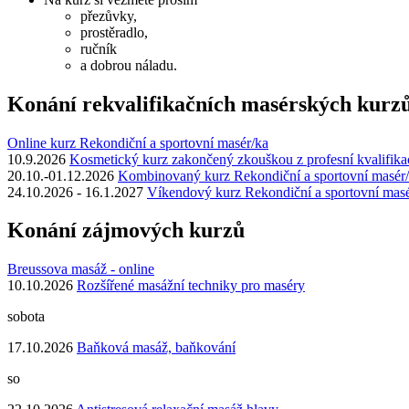
přezůvky,
prostěradlo,
ručník
a dobrou náladu.
Konání rekvalifikačních masérských kurz
Online kurz Rekondiční a sportovní masér/ka
10.9.2026
Kosmetický kurz zakončený zkouškou z profesní kvalifika
20.10.-01.12.2026
Kombinovaný kurz Rekondiční a sportovní masér
24.10.2026 - 16.1.2027
Víkendový kurz Rekondiční a sportovní mas
Konání zájmových kurzů
Breussova masáž - online
10.10.2026
Rozšířené masážní techniky pro maséry
sobota
17.10.2026
Baňková masáž, baňkování
so