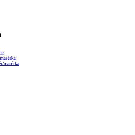
ů
ce
/masérka
ér/masérka