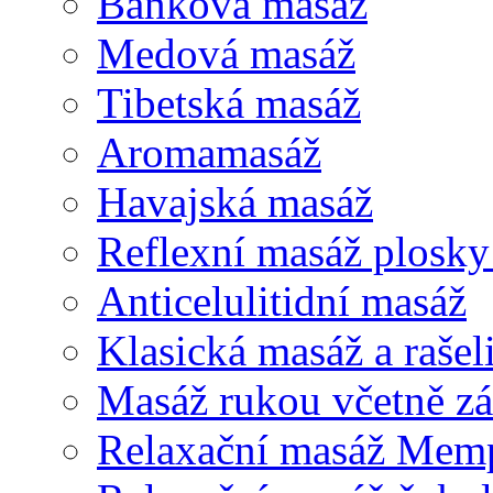
Baňková masáž
Medová masáž
Tibetská masáž
Aromamasáž
Havajská masáž
Reflexní masáž plosk
Anticelulitidní masáž
Klasická masáž a rašel
Masáž rukou včetně zá
Relaxační masáž Mem