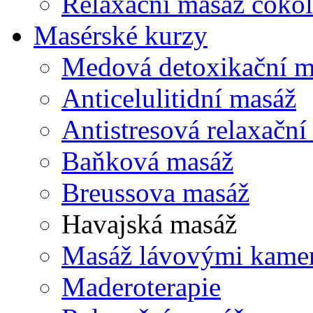
Relaxační masáž čoko
Masérské kurzy
Medová detoxikační m
Anticelulitidní masáž
Antistresová relaxační
Baňková masáž
Breussova masáž
Havajská masáž
Masáž lávovými kame
Maderoterapie