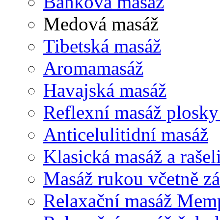
Baňková masáž
Medová masáž
Tibetská masáž
Aromamasáž
Havajská masáž
Reflexní masáž plosk
Anticelulitidní masáž
Klasická masáž a rašel
Masáž rukou včetně zá
Relaxační masáž Mem