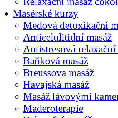
Relaxační masáž čoko
Masérské kurzy
Medová detoxikační m
Anticelulitidní masáž
Antistresová relaxační
Baňková masáž
Breussova masáž
Havajská masáž
Masáž lávovými kame
Maderoterapie