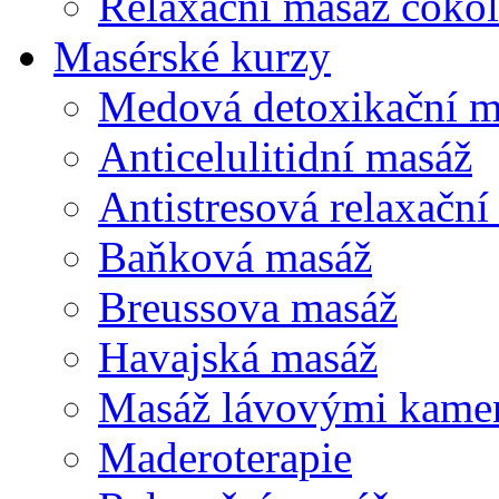
Relaxační masáž čoko
Masérské kurzy
Medová detoxikační m
Anticelulitidní masáž
Antistresová relaxační
Baňková masáž
Breussova masáž
Havajská masáž
Masáž lávovými kame
Maderoterapie