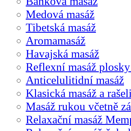
Baňková masáž
Medová masáž
Tibetská masáž
Aromamasáž
Havajská masáž
Reflexní masáž plosk
Anticelulitidní masáž
Klasická masáž a rašel
Masáž rukou včetně zá
Relaxační masáž Mem